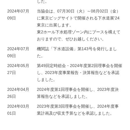
A
した。
i
s
2024年07月
当協会は、07月30日（火）～08月02日（金）
l
s
09日
に東京ビッグサイトで開催される下水道展'24
i
o
東京に出展します。
c
t
東2ホール下水処理ゾーン内にブースを構えて
i
i
おりますので、ぜひお越しください。
a
e
2024年07月
機関誌「下水道設備」第143号を発行しまし
t
s
09日
た。
i
A
o
2024年05月
第49回定時総会・2024年度第2回理事会を開催
s
n
27日
し、2023年度事業報告・決算報告などを承認
s
しました。
o
2024年04月
2024年度第1回理事会を開催し、2023年度決
c
26日
算報告などを承認しました。
i
2024年03月
2023年度第3回理事会を開催し、2024年度事
a
01日
業計画及び収支予算などを承認しました。
t
i