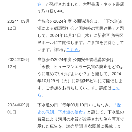
水
ら
造」
が発行されました。大型書店・ネット書店
会
y
道
で取り扱い中。
o
／
せ
S
T
2024年09月
当協会の2024年度 公開講演会は、「下水道資
e
12日
源による循環型社会と国内外の官民連携」と題
2025
o
w
して、2024年11月14日（木）に新宿区 角筈区
年
k
a
民ホールにて開催します。ご参加をお待ちして
3
y
g
います。詳細は
こちら
。
月
o
e
6
2024年09月
当協会の2024年度 公開安全管理講習会は、
F
S
日
12日
「今後、ヒューマンエラー災害の防止をどのよ
a
e
by
うに進めていけばよいか？」と題して、2024
c
admin
w
年10月29日（火）に新宿NSビルにて開催しま
i
a
す。ご参加をお待ちしています。詳細は
こち
l
ら
。
g
i
e
t
2024年09月
下水道の日（毎年09月10日）にちなみ、
「歴
i
F
01日
史の教訓、下水道の使命」
と題して、下水道の
e
普及により河川の水質が改善された例を写真で
a
s
示した広告を、読売新聞 首都圏版に掲載しま
c