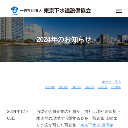
ニ
一
コ
ュ
ー
般
ン
メ
社
ニ
テ
一
高
ュ
団
ン
ー
般
度
法
ツ
な
社
人
2024年のお知らせ
へ
設
東
団
ス
備
京
法
技
キ
下
人
術
水
ッ
東
で
道
プ
京
支
設
2024
ホームに戻る
下
備
え
2025年
2024年
2023年
2022年
2021年
2020年
年
協
水
る
会
東
道
の
／
京
設
お
2024年12月
当協会会員企業の社員が、自社工場や東京都下
T
の
備
06日
水道局の現場で活躍する姿を、写真家 山崎エ
o
下
知
協
リナ氏が写した写真集
「東京下水道 設備創
k