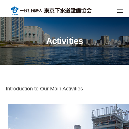
Skip
一
to
般
Me
content
社
一
高
度
団
般
な
法
Activities
社
設
人
団
備
東
技
法
京
術
人
下
で
水
東
支
Activities
Introduction to Our Main Activities
道
京
え
設
る
下
2025
東
備
水
年
京
協
3
道
の
会
月