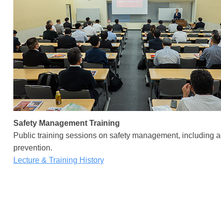
i
A
o
s
n
s
o
c
i
a
Safety Management Training
t
Public training sessions on safety management, including a
prevention.
i
Lecture & Training History
o
n