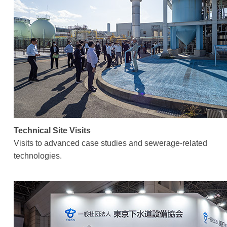
下
設
／
7
水
日
T
備
道
by
o
協
admin
k
会
y
／
o
T
S
o
e
w
k
Technical Site Visits
Visits to advanced case studies and sewerage-related
a
y
technologies.
g
o
e
S
F
e
a
w
c