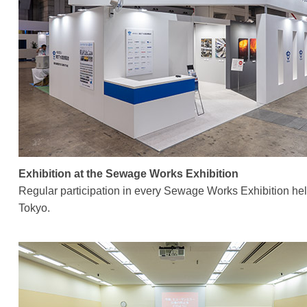
i
a
l
g
i
e
t
F
i
a
e
c
s
A
i
Exhibition at the Sewage Works Exhibition
s
l
Regular participation in every Sewage Works Exhibition hel
s
i
Tokyo.
o
t
c
i
i
e
a
t
s